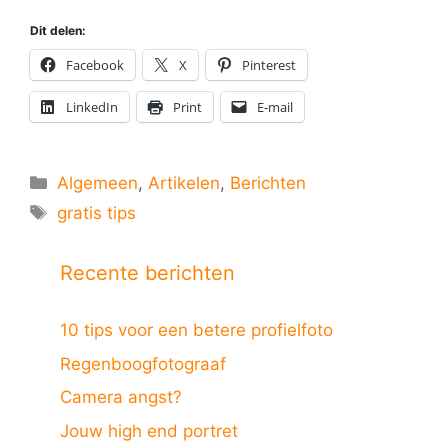
Dit delen:
Facebook
X
Pinterest
LinkedIn
Print
E-mail
Categorieën
Algemeen
,
Artikelen
,
Berichten
Tags
gratis tips
Recente berichten
10 tips voor een betere profielfoto
Regenboogfotograaf
Camera angst?
Jouw high end portret