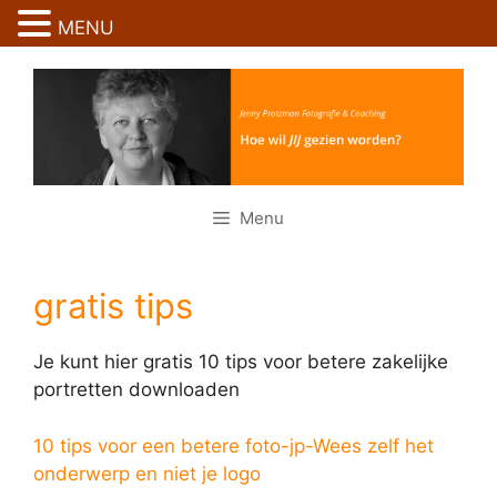
Ga
MENU
naar
Ga
de
naar
inhoud
de
inhoud
Menu
gratis tips
Je kunt hier gratis 10 tips voor betere zakelijke
portretten downloaden
10 tips voor een betere foto-jp-Wees zelf het
onderwerp en niet je logo