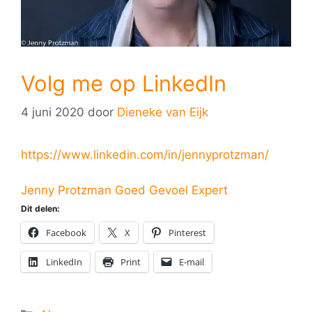
Volg me op LinkedIn
4 juni 2020
door
Dieneke van Eijk
https://www.linkedin.com/in/jennyprotzman/
Jenny Protzman Goed Gevoel Expert
Dit delen:
Facebook
X
Pinterest
LinkedIn
Print
E-mail
Categorieën