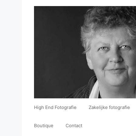
Ga
de
naar
inhoud
de
inhoud
High End Fotografie
Zakelijke fotografie
Boutique
Contact