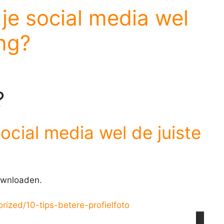
p je social media wel
ing?
?
 social media wel de juiste
downloaden.
orized/10-tips-betere-profielfoto