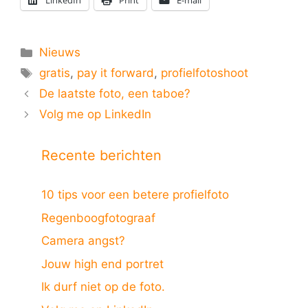
LinkedIn
Print
E-mail
Categorieën
Nieuws
Tags
gratis
,
pay it forward
,
profielfotoshoot
De laatste foto, een taboe?
Volg me op LinkedIn
Recente berichten
10 tips voor een betere profielfoto
Regenboogfotograaf
Camera angst?
Jouw high end portret
Ik durf niet op de foto.