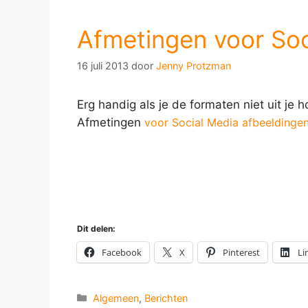
Afmetingen voor Soc
16 juli 2013
door
Jenny Protzman
Erg handig als je de formaten niet uit je h
Afmetingen
voor Social Media afbeeldinge
Dit delen:
Facebook
X
Pinterest
Li
Categorieën
Algemeen
,
Berichten