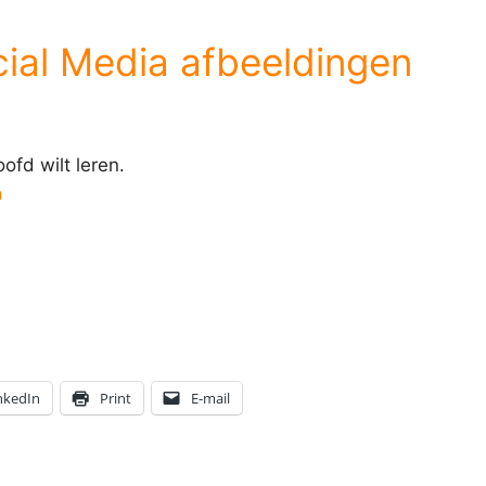
ial Media afbeeldingen
oofd wilt leren.
n
nkedIn
Print
E-mail