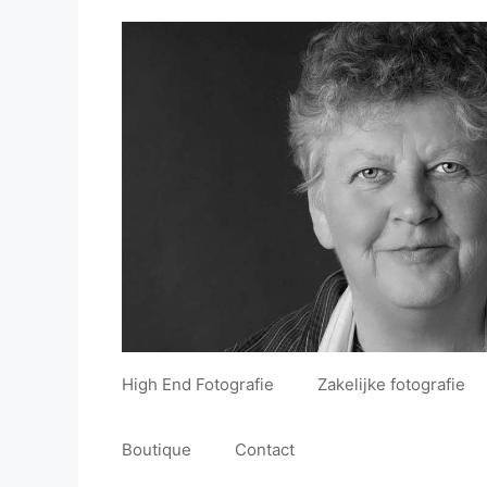
Ga
de
naar
inhoud
de
inhoud
High End Fotografie
Zakelijke fotografie
Boutique
Contact