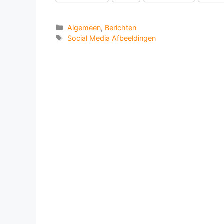
Categorieën
Algemeen
,
Berichten
Tags
Social Media Afbeeldingen