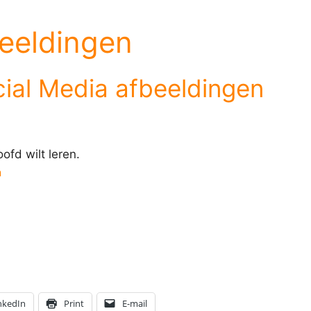
beeldingen
ial Media afbeeldingen
oofd wilt leren.
n
nkedIn
Print
E-mail