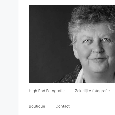
Ga
de
naar
inhoud
de
inhoud
High End Fotografie
Zakelijke fotografie
Boutique
Contact