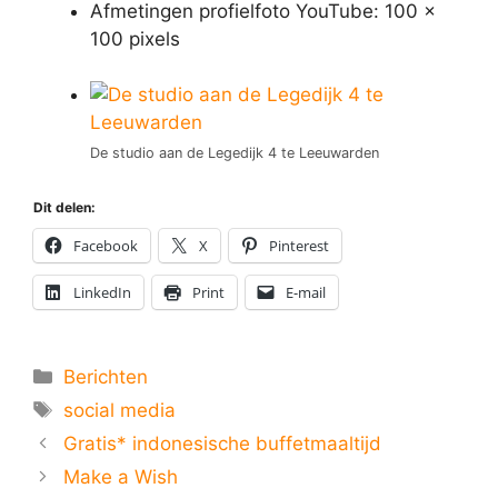
Afmetingen profielfoto YouTube: 100 x
100 pixels
De studio aan de Legedijk 4 te Leeuwarden
Dit delen:
Facebook
X
Pinterest
LinkedIn
Print
E-mail
Categorieën
Berichten
Tags
social media
Gratis* indonesische buffetmaaltijd
Make a Wish