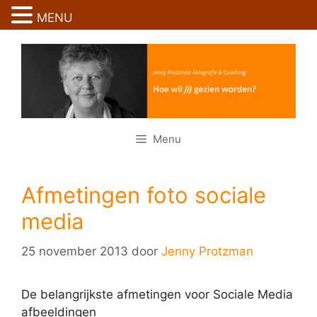
Ga
MENU
naar
Ga
de
naar
inhoud
de
inhoud
Menu
Afmetingen foto sociale
media
25 november 2013
door
Jenny Protzman
De belangrijkste afmetingen voor Sociale Media
afbeeldingen