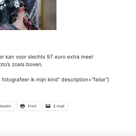
er kan voor slechts 97 euro extra mee!
oto’s zoals boven.
otografeer ik mijn kind” description=”false”]
nkedIn
Print
E-mail