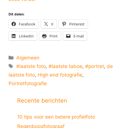
Dit delen:
Facebook
X
Pinterest
LinkedIn
Print
E-mail
Categorieën
Algemeen
Tags
#laatste foto
,
#laatste taboe
,
#portret
,
de
laatste foto
,
High end fotografie
,
Portretfotografie
Recente berichten
10 tips voor een betere profielfoto
Regenboogfotograaf