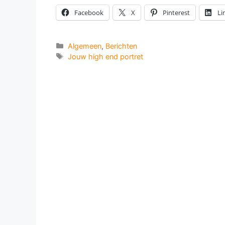
Facebook
X
Pinterest
Li
Categorieën
Algemeen
,
Berichten
Tags
Jouw high end portret