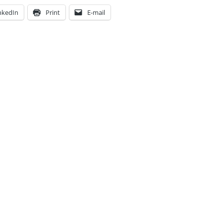
nkedIn
Print
E-mail