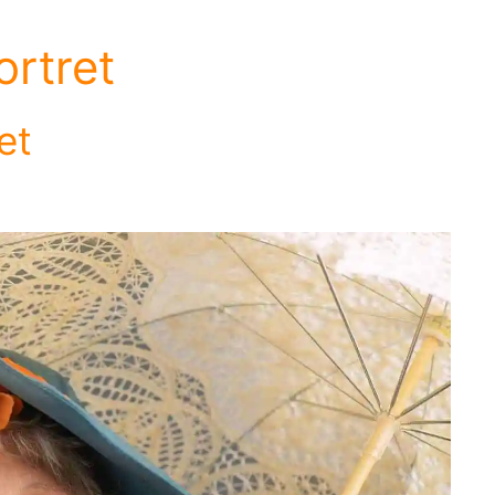
rtret
et