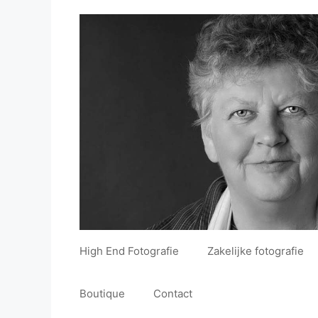
Ga
de
naar
inhoud
de
inhoud
High End Fotografie
Zakelijke fotografie
Boutique
Contact