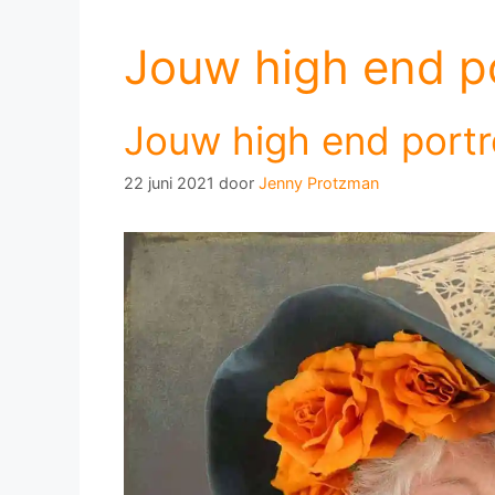
Jouw high end po
Jouw high end portr
22 juni 2021
door
Jenny Protzman