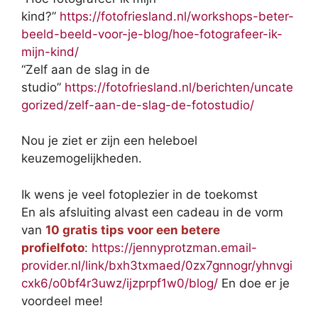
kind?”
https://fotofriesland.nl/workshops-beter-
beeld-beeld-voor-je-blog/hoe-fotografeer-ik-
mijn-kind/
“Zelf aan de slag in de
studio”
https://fotofriesland.nl/berichten/uncate
gorized/zelf-aan-de-slag-de-fotostudio/
Nou je ziet er zijn een heleboel
keuzemogelijkheden.
Ik wens je veel fotoplezier in de toekomst
En als afsluiting alvast een cadeau in de vorm
van
10 gratis tips voor een betere
profielfoto
:
https://jennyprotzman.email-
provider.nl/link/bxh3txmaed/0zx7gnnogr/yhnvgi
cxk6/o0bf4r3uwz/ijzprpf1w0/blog/
En doe er je
voordeel mee!