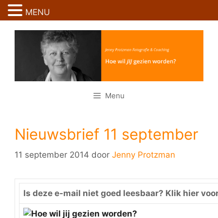
Ga
MENU
naar
Ga
de
naar
inhoud
de
inhoud
Menu
Nieuwsbrief 11 september
11 september 2014
door
Jenny Protzman
Is deze e-mail niet goed leesbaar?
Klik hier voo