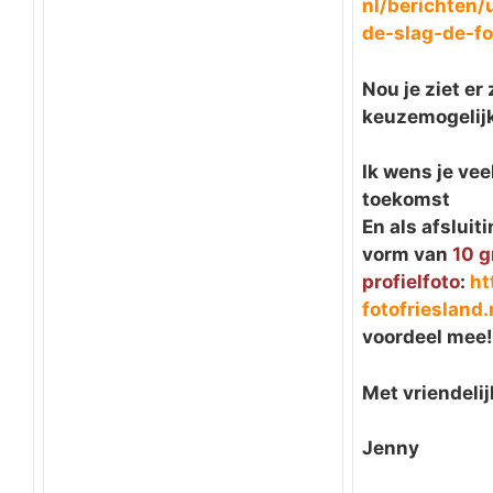
nl/berichten/
de-slag-de-
f
Nou je ziet er
keuzemogelij
Ik wens je vee
toekomst
En als afsluit
vorm van
10 g
profielfoto
:
ht
fotofriesland.
voordeel mee!
Met vriendelij
Jenny