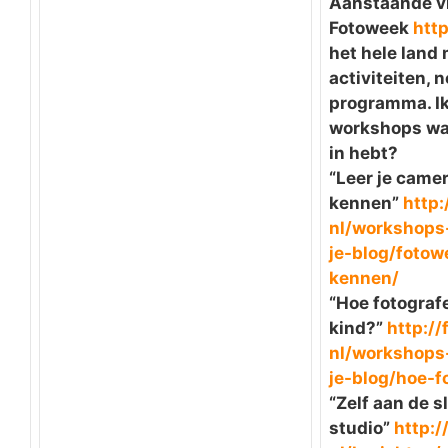
Aanstaande vr
Fotoweek
htt
het hele land
activiteiten, 
programma. Ik
workshops waa
in hebt?
“Leer je came
kennen”
http:
nl/workshops
je-blog/fotow
kennen/
“Hoe fotografe
kind?”
http://
nl/workshops
je-blog/hoe-
f
“Zelf aan de s
studio”
http:/