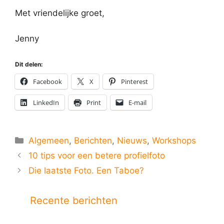
Met vriendelijke groet,
Jenny
Dit delen:
Facebook
X
Pinterest
LinkedIn
Print
E-mail
Categorieën
Algemeen
,
Berichten
,
Nieuws
,
Workshops
10 tips voor een betere profielfoto
Die laatste Foto. Een Taboe?
Recente berichten