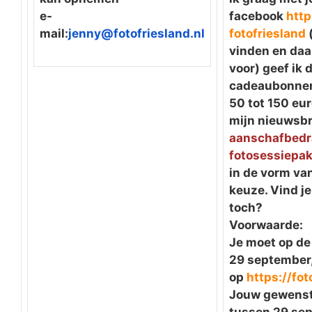
e-
facebook
htt
mail:
jenny@fotofriesland.nl
fotofriesland
(
vinden en daar
voor) geef ik
cadeaubonnen
50 tot 150 eur
mijn nieuwsbri
aanschafbed
fotosessiepa
in de vorm va
keuze. Vind je
toch?
Voorwaarde:
Je moet op de 
29 september,
op
https://fot
Jouw gewenste