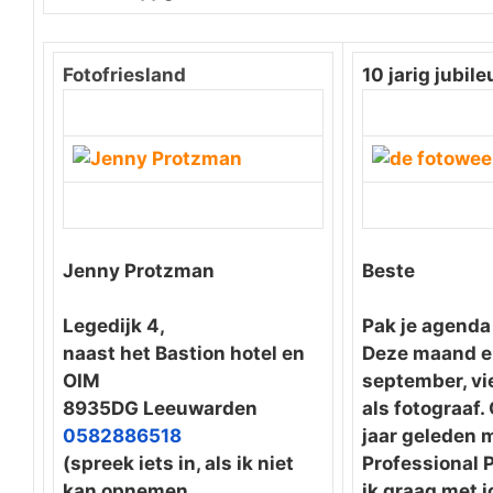
Fotofriesland
10 jarig jubil
Jenny Protzman
Beste
Legedijk 4,
Pak je agenda 
naast het Bastion hotel en
Deze maand en
OIM
september, vie
8935DG Leeuwarden
als fotograaf.
0582886518
jaar geleden m
(spreek iets in, als ik niet
Professional P
kan opnemen
ik graag met j