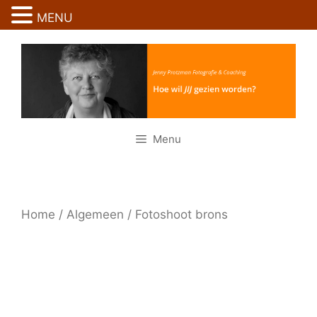
Ga
MENU
naar
Ga
de
naar
inhoud
de
inhoud
Menu
Home
/
Algemeen
/ Fotoshoot brons